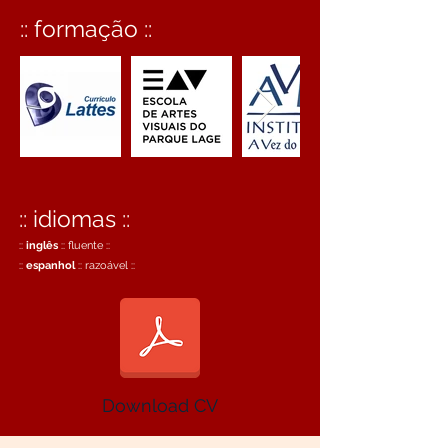
:: formação ::
:: idiomas ::
::
ing
lês
:: fluente ::
::
espanhol
:: razoável ::
Download CV