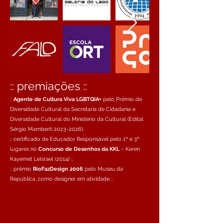
:: premiações ::
::
Agente de Cultura Viva LGBTQIA+
pelo Prêmio de
Diversidade Cultural da Secretaria de Cidadania e
Diversidade Cultural do Ministério da Cultural (Edital
Sérgio Mamberti
2023-2026)
.​
:: certificado de Educador Responsável pelo 1º e 3º
lugares no
Concurso de Desenhos da KKL
– Keren
Kayemet LeIsrael (2014) ::
:: prê
mio
RioFaz
Design 2006
pelo Museu da
República, como designer em atividade ::