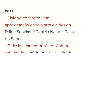
2011
::
Diálogo concreto: uma
aproximação entre a arte e o design
::
Felipe Scovino e Daniela Name :: Casa
do Saber ::
::
O design contemporâneo. Campo
expandido
– módulos 1 e 2 :: João de
Souza Leite, Cadu Costa, Paul Sérgio
Duarte, Daniel Morena e Ana Couto ::
POP – Pólo de Pensamento ::