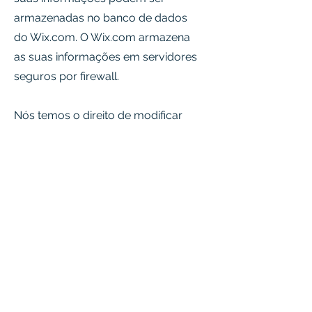
armazenadas no banco de dados
do Wix.com. O Wix.com armazena
as suas informações em servidores
seguros por firewall.
Nós temos o direito de modificar
essa política de privacidade a
qualquer momento, portanto
consulte regularmente. As
alterações e esclarecimentos serão
imediatamente colocadas em
práticas após a alteração em nosso
site. Caso realizarmos mudanças
referentes aos materiais dessa
política, você será notificado para
que esteja ciente das informações